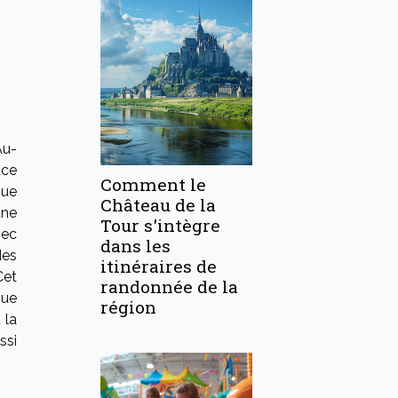
Au-
ace
Comment le
nue
Château de la
une
Tour s'intègre
vec
dans les
des
itinéraires de
Cet
randonnée de la
que
région
 la
ssi