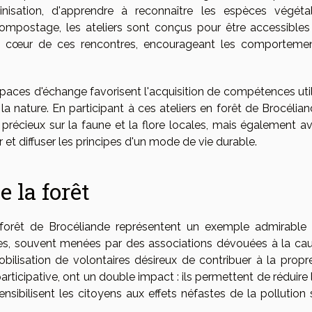
linisation, d'apprendre à reconnaître les espèces végéta
compostage, les ateliers sont conçus pour être accessibles
t au cœur de ces rencontres, encourageant les comporteme
spaces d'échange favorisent l'acquisition de compétences uti
 nature. En participant à ces ateliers en forêt de Brocélian
précieux sur la faune et la flore locales, mais également a
et diffuser les principes d'un mode de vie durable.
e la forêt
 forêt de Brocéliande représentent un exemple admirable
tives, souvent menées par des associations dévouées à la ca
bilisation de volontaires désireux de contribuer à la propr
rticipative, ont un double impact : ils permettent de réduire 
sibilisent les citoyens aux effets néfastes de la pollution 