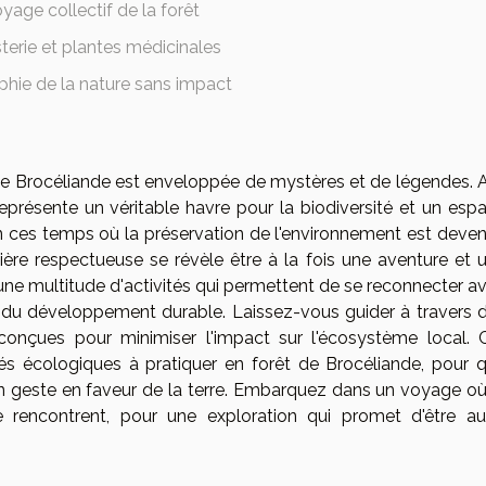
yage collectif de la forêt
terie et plantes médicinales
hie de la nature sans impact
 de Brocéliande est enveloppée de mystères et de légendes. 
eprésente un véritable havre pour la biodiversité et un esp
 ces temps où la préservation de l'environnement est deve
ière respectueuse se révèle être à la fois une aventure et 
e une multitude d'activités qui permettent de se reconnecter a
s du développement durable. Laissez-vous guider à travers 
conçues pour minimiser l'impact sur l'écosystème local. 
tés écologiques à pratiquer en forêt de Brocéliande, pour 
n geste en faveur de la terre. Embarquez dans un voyage où
 rencontrent, pour une exploration qui promet d'être au