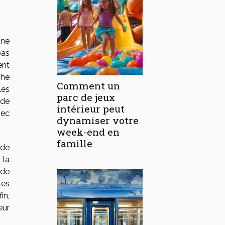
une
pas
ent
che
Comment un
les
parc de jeux
 de
intérieur peut
bec
dynamiser votre
week-end en
famille
 de
 la
ude
les
in,
eur