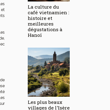
les
La culture du
 et
café vietnamien :
nts
histoire et
meilleures
dégustations à
les
Hanoï
de,
vec
 de
use
eté
les
Les plus beaux
sur
villages de l'Isère