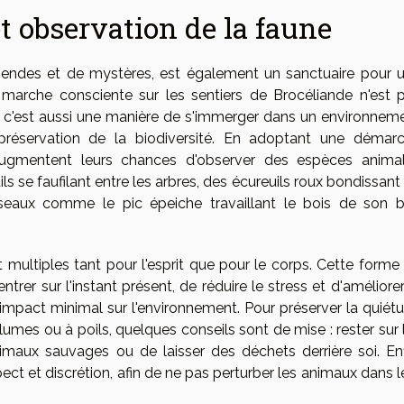
t observation de la faune
gendes et de mystères, est également un sanctuaire pour 
la marche consciente sur les sentiers de Brocéliande n'est 
c'est aussi une manière de s'immerger dans un environnem
réservation de la biodiversité. En adoptant une démar
rs augmentent leurs chances d'observer des espèces anima
ls se faufilant entre les arbres, des écureuils roux bondissant
eaux comme le pic épeiche travaillant le bois de son 
multiples tant pour l'esprit que pour le corps. Cette forme
er sur l'instant présent, de réduire le stress et d'améliorer
 impact minimal sur l'environnement. Pour préserver la quiét
plumes ou à poils, quelques conseils sont de mise : rester sur 
nimaux sauvages ou de laisser des déchets derrière soi. Enf
pect et discrétion, afin de ne pas perturber les animaux dans l