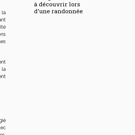
à découvrir lors
d'une randonnée
 la
ant
ité
ons
mes
ent
 la
ent
gié
vec
es,