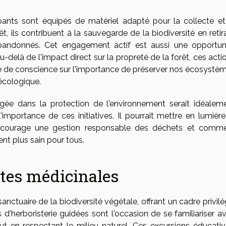
pants sont équipés de matériel adapté pour la collecte et
t, ils contribuent à la sauvegarde de la biodiversité en retir
 abandonnés. Cet engagement actif est aussi une opportun
-delà de l'impact direct sur la propreté de la forêt, ces acti
se de conscience sur l'importance de préserver nos écosystè
n écologique.
gée dans la protection de l'environnement serait idéalem
importance de ces initiatives. Il pourrait mettre en lumière
encourage une gestion responsable des déchets et comm
t plus sain pour tous.
ntes médicinales
anctuaire de la biodiversité végétale, offrant un cadre privilé
des d'herboristerie guidées sont l'occasion de se familiariser a
ut en respectant le milieu naturel. Ces excursions éducativ