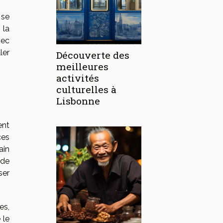
 se
 la
vec
ler
Découverte des
meilleures
activités
culturelles à
Lisbonne
ent
ces
ain
 de
ser
es,
 le