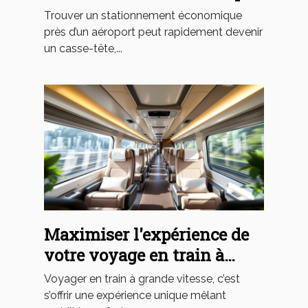
près d'un aéroport ?
Trouver un stationnement économique
près d’un aéroport peut rapidement devenir
un casse-tête,...
Maximiser l'expérience de
votre voyage en train à
grande vitesse
Voyager en train à grande vitesse, c’est
s’offrir une expérience unique mêlant