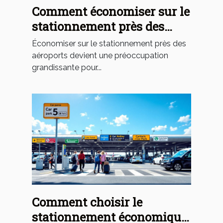
Comment économiser sur le
stationnement près des
aéroports grâce aux
Économiser sur le stationnement près des
programmes de fidélité?
aéroports devient une préoccupation
grandissante pour...
Comment choisir le
stationnement économique